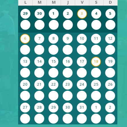
L
M
M
J
V
S
D
29
30
1
2
3
4
5
6
7
8
9
10
11
12
13
14
15
16
17
18
19
20
21
22
23
24
25
26
27
28
29
30
31
1
2