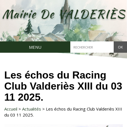
Aller
au
contenu
principal
Chercher
MENU
dans
ce
site
Les échos du Racing
Club Valderiès XIII du 03
11 2025.
Accueil
Actualités
Les échos du Racing Club Valderiès XIII
du 03 11 2025.