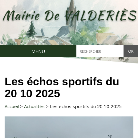
Aller
au
contenu
principal
Chercher
MENU
dans
ce
site
Les échos sportifs du
20 10 2025
Accueil
Actualités
Les échos sportifs du 20 10 2025