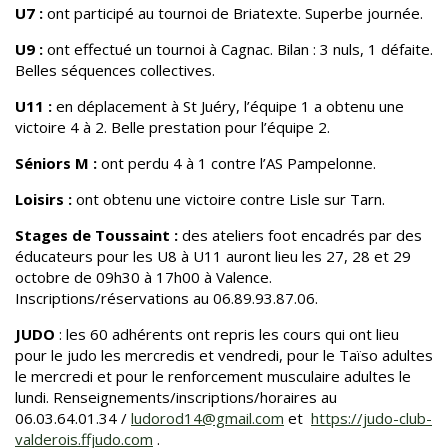
U7 :
ont participé au
tournoi de Briatexte. Superbe journée.
U9 :
ont effectué un tournoi à Cagnac. Bilan : 3 nuls, 1 défaite.
Belles séquences collectives.
U11 :
en déplacement à St Juéry, l’équipe 1 a obtenu une
victoire 4 à 2. Belle prestation pour l’équipe 2.
Séniors M :
ont perdu 4 à 1 contre l’AS Pampelonne.
Loisirs :
ont obtenu une victoire contre Lisle sur Tarn.
Stages de Toussaint :
des ateliers foot encadrés par des
éducateurs pour les U8 à U11 auront lieu les 27, 28 et 29
octobre de 09h30 à 17h00 à Valence.
Inscriptions/réservations au 06.89.93.87.06.
JUDO
: les 60 adhérents ont repris les cours qui ont lieu
pour le judo les mercredis et vendredi, pour le Taïso adultes
le mercredi et pour le renforcement musculaire adultes le
lundi. Renseignements/inscriptions/horaires au
06.03.64.01.34 /
ludorod14@gmail.com
et
https://judo-club-
valderois.ffjudo.com
.