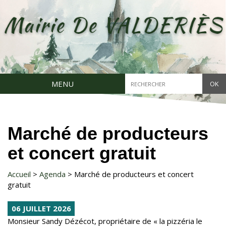
Aller
au
contenu
principal
Chercher
MENU
dans
ce
site
Marché de producteurs
et concert gratuit
Accueil
Agenda
Marché de producteurs et concert
gratuit
Date
06 JUILLET 2026
de
Contenu
Monsieur Sandy Dézécot, propriétaire de « la pizzéria le