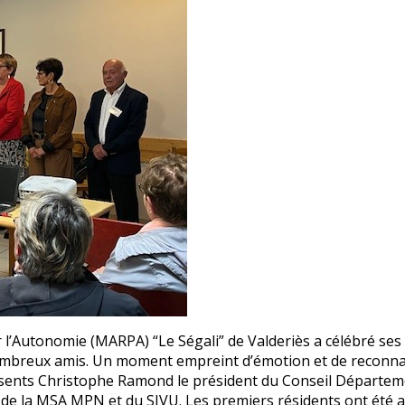
 l’Autonomie (MARPA) “Le Ségali” de Valderiès a célébré ses 
e nombreux amis. Un moment empreint d’émotion et de reconna
 présents Christophe Ramond le président du Conseil Départeme
 de la MSA MPN et du SIVU. Les premiers résidents ont été a