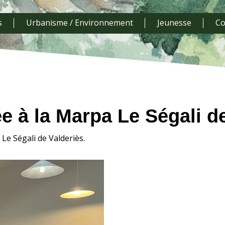
s
Urbanisme / Environnement
Jeunesse
Co
e à la Marpa Le Ségali de
Le Ségali de Valderiès.