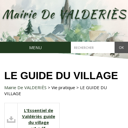
Aller
au
contenu
principal
Chercher
MENU
dans
ce
site
LE GUIDE DU VILLAGE
Mairie De VALDERIÈS
Vie pratique
LE GUIDE DU
VILLAGE
L'Essentiel de
Valdériès guide
du village