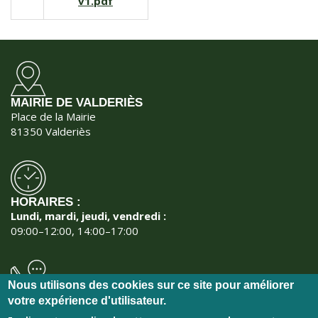
v1.pdf
MAIRIE DE VALDERIÈS
Place de la Mairie
81350 Valderiès
HORAIRES :
Lundi, mardi, jeudi, vendredi :
09:00–12:00, 14:00–17:00
Nous utilisons des cookies sur ce site pour améliorer
NOUS CONTACTER :
votre expérience d'utilisateur.
Téléphone :
05 63 56 50 05