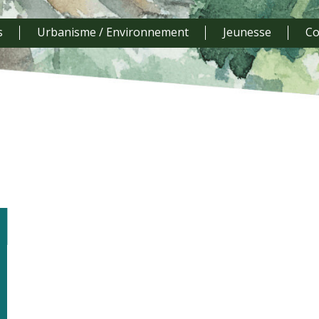
s
Urbanisme / Environnement
Jeunesse
Co