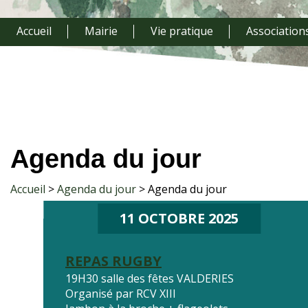
Accueil
Mairie
Vie pratique
Association
Agenda du jour
Accueil
Agenda du jour
Agenda du jour
11 OCTOBRE 2025
REPAS RUGBY
19H30 salle des fêtes VALDERIES
Organisé par RCV XIII